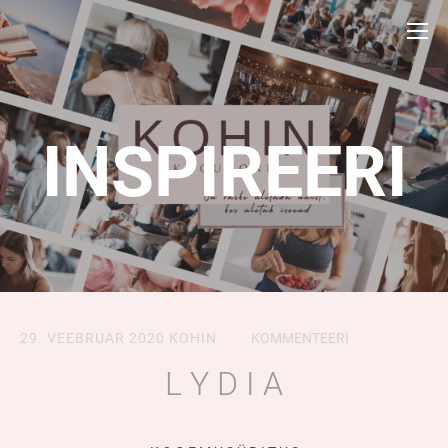
INSPIREERI
29. VEEBRUAR 2020
KOHIN
KOMMENTEERI
L Y D I A