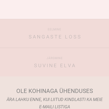
EELMINE
S A N G A S T E L O S S
JÄRGMINE
S U V I N E E L V A
OLE KOHINAGA ÜHENDUSES
ÄRA LAHKU ENNE, KUI LIITUD KINDLASTI KA MEIE
E-MAILI LISTIGA