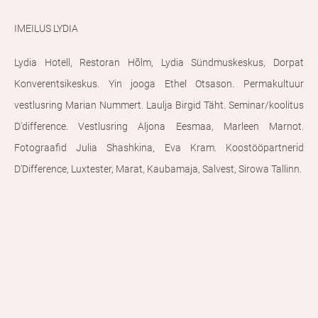
IMEILUS LYDIA
Lydia Hotell, Restoran Hõlm, Lydia Sündmuskeskus, Dorpat
Konverentsikeskus. Yin jooga Ethel Otsason. Permakultuur
vestlusring Marian Nummert. Laulja Birgid Täht. Seminar/koolitus
D'difference. Vestlusring Aljona Eesmaa, Marleen Marnot.
Fotograafid Julia Shashkina, Eva Kram. Koostööpartnerid
D'Difference, Luxtester, Marat, Kaubamaja, Salvest, Sirowa Tallinn.