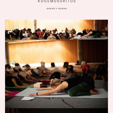
K O G E M U S Ü R I T U S
<<<<< • >>>>>